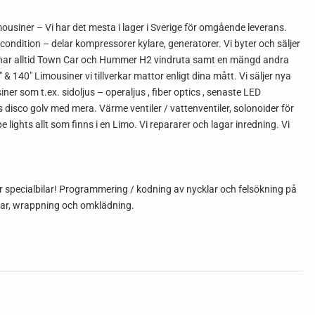
imousiner – Vi har det mesta i lager i Sverige för omgående leverans.
ondition – delar kompressorer kylare, generatorer. Vi byter och säljer
 Vi har alltid Town Car och Hummer H2 vindruta samt en mängd andra
0″ & 140″ Limousiner vi tillverkar mattor enligt dina mått. Vi säljer nya
iner som t.ex. sidoljus – operaljus , fiber optics , senaste LED
disco golv med mera. Värme ventiler / vattenventiler, solonoider för
e lights allt som finns i en Limo. Vi repararer och lagar inredning. Vi
r specialbilar! Programmering / kodning av nycklar och felsökning på
 bar, wrappning och omklädning.