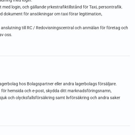
bildning med login.
 med login, och gällande yrkestrafiktillstånd för Taxi, persontrafik.
ed dokument för ansökningar om taxi förar legitimation,
slutning till RC / Redovisningscentral och anmälan för företag och
av oss.
t lagerbolag hos Bolagspartner eller andra lagerbolags försäljare.
 för hemsida och e-post, skydda ditt marknadsföringsnamn,
juk och olycksfallsförsäkring samt livförsäkring och andra saker