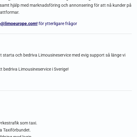
ing samt hjälp med marknadsföring och annonsering för att nå kunder på
lattformar.
o@limoeurope.com!
för ytterligare frågor
t starta och bedriva Limousineservice med evig support så länge vi
tt bedriva Limousineservice i Sverige!
yrkestrafik som taxi.
a Taxiförbundet.