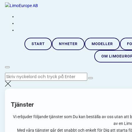
Hoppa
LimoEurope AB
till
Skandinaviens största limousineimportör |
innehåll
START
NYHETER
MODELLER
FO
OM LIMOEURO
Sök
efter:
Tjänster
Vi erbjuder följande tjänster som Du kan beställa av oss utan att b
av en Lim
Med våra tjänster går det snabbt och enkelt för Dig att starta 