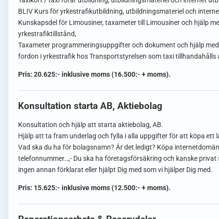
Taxikort / taxi förar utbildning, utbildningsmateriel och internet ut
BLIV Kurs för yrkestrafikutbildning, utbildningsmateriel och internet
Kunskapsdel för Limousiner, taxameter till Limousiner och hjälp m
yrkestrafiktillstånd,
Taxameter programmeringsuppgifter och dokument och hjälp med an
fordon i yrkestrafik hos Transportstyrelsen som taxi tillhandahålls 
Pris: 20.625:- inklusive moms (16.500:- + moms).
Konsultation starta AB, Aktiebolag
Konsultation och hjälp att starta aktiebolag, AB.
Hjälp att ta fram underlag och fylla i alla uppgifter för att köpa et
Vad ska du ha för bolagsnamn? Är det ledigt? Köpa internetdomän
telefonnummer…,- Du ska ha företagsförsäkring och kanske privat s
ingen annan förklarat eller hjälpt Dig med som vi hjälper Dig med.
Pris: 15.625:- inklusive moms (12.500:- + moms).