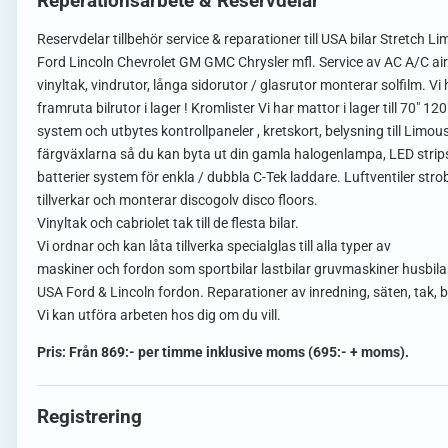
Reperationsarbete & Reservdelar
Reservdelar tillbehör service & reparationer till USA bilar Stretch L
Ford Lincoln Chevrolet GM GMC Chrysler mfl. Service av AC A/C airc
vinyltak, vindrutor, långa sidorutor / glasrutor monterar solfilm.
framruta bilrutor i lager ! Kromlister Vi har mattor i lager till 70″ 12
system och utbytes kontrollpaneler , kretskort, belysning till Limous
färgväxlarna så du kan byta ut din gamla halogenlampa, LED strips 
batterier system för enkla / dubbla C-Tek laddare. Luftventiler strob
tillverkar och monterar discogolv disco floors.
Vinyltak och cabriolet tak till de flesta bilar.
Vi ordnar och kan låta tillverka specialglas till alla typer av
maskiner och fordon som sportbilar lastbilar gruvmaskiner husbila
USA Ford & Lincoln fordon. Reparationer av inredning, säten, tak,
Vi kan utföra arbeten hos dig om du vill.
Pris: Från 869:- per timme inklusive moms (695:- + moms).
Registrering