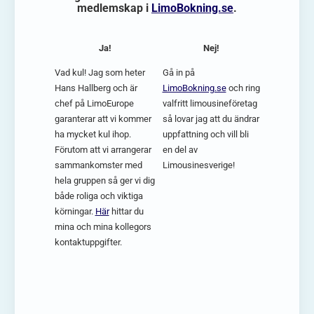
medlemskap i
LimoBokning.se
.
Ja!
Nej!
Vad kul! Jag som heter
Gå in på
Hans Hallberg och är
LimoBokning.se
och ring
chef på LimoEurope
valfritt limousineföretag
garanterar att vi kommer
så lovar jag att du ändrar
ha mycket kul ihop.
uppfattning och vill bli
Förutom att vi arrangerar
en del av
sammankomster med
Limousinesverige!
hela gruppen så ger vi dig
både roliga och viktiga
körningar.
Här
hittar du
mina och mina kollegors
kontaktuppgifter.