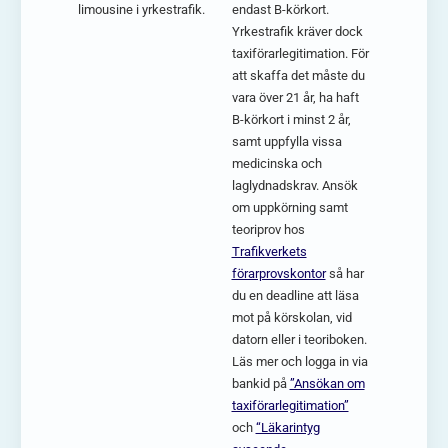
limousine i yrkestrafik.
endast B-körkort.
Yrkestrafik kräver dock
taxiförarlegitimation. För
att skaffa det måste du
vara över 21 år, ha haft
B-körkort i minst 2 år,
samt uppfylla vissa
medicinska och
laglydnadskrav. Ansök
om uppkörning samt
teoriprov hos
Trafikverkets
förarprovskontor
så har
du en deadline att läsa
mot på körskolan, vid
datorn eller i teoriboken.
Läs mer och logga in via
bankid på
”Ansökan om
taxiförarlegitimation”
och
“Läkarintyg