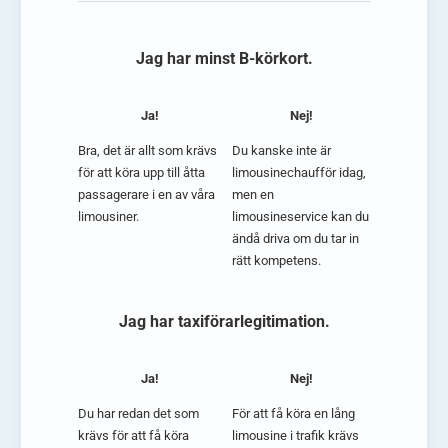
Jag har minst B-körkort.
Ja!
Nej!
Bra, det är allt som krävs
Du kanske inte är
för att köra upp till åtta
limousinechaufför idag,
passagerare i en av våra
men en
limousiner.
limousineservice kan du
ändå driva om du tar in
rätt kompetens.
Jag har taxiförarlegitimation.
Ja!
Nej!
Du har redan det som
För att få köra en lång
krävs för att få köra
limousine i trafik krävs