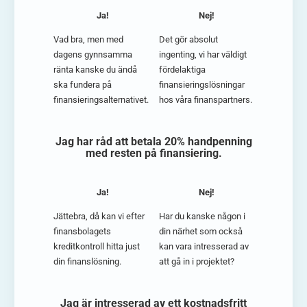
Ja!
Nej!
Vad bra, men med
Det gör absolut
dagens gynnsamma
ingenting, vi har väldigt
ränta kanske du ändå
fördelaktiga
ska fundera på
finansieringslösningar
finansieringsalternativet.
hos våra finanspartners.
Jag har råd att betala 20% handpenning
med resten på finansiering.
Ja!
Nej!
Jättebra, då kan vi efter
Har du kanske någon i
finansbolagets
din närhet som också
kreditkontroll hitta just
kan vara intresserad av
din finanslösning.
att gå in i projektet?
Jag är intresserad av ett kostnadsfritt