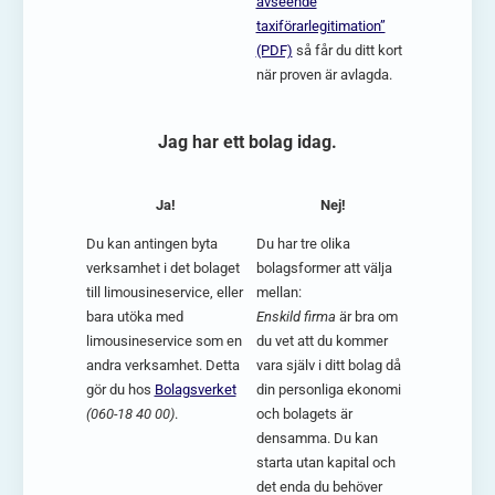
avseende
taxiförarlegitimation”
(PDF)
så får du ditt kort
när proven är avlagda.
Jag har ett bolag idag.
Ja!
Nej!
Du kan antingen byta
Du har tre olika
verksamhet i det bolaget
bolagsformer att välja
till limousineservice, eller
mellan:
bara utöka med
Enskild firma
är bra om
limousineservice som en
du vet att du kommer
andra verksamhet. Detta
vara själv i ditt bolag då
gör du hos
Bolagsverket
din personliga ekonomi
(060-18 40 00)
.
och bolagets är
densamma. Du kan
starta utan kapital och
det enda du behöver