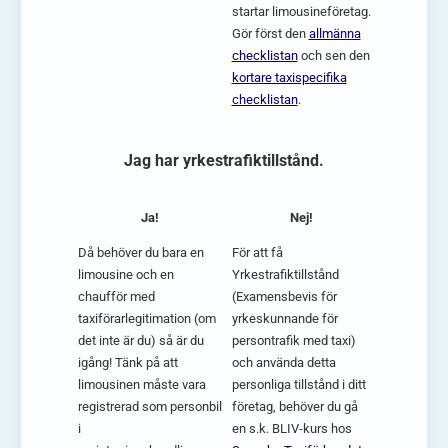
startar limousineföretag.
Gör först den
allmänna
checklistan
och sen den
kortare taxispecifika
checklistan
.
Jag har yrkestrafiktillstånd.
Ja!
Nej!
Då behöver du bara en
För att få
limousine och en
Yrkestrafiktillstånd
chaufför med
(Examensbevis för
taxiförarlegitimation (om
yrkeskunnande för
det inte är du) så är du
persontrafik med taxi)
igång! Tänk på att
och använda detta
limousinen måste vara
personliga tillstånd i ditt
registrerad som personbil
företag, behöver du gå
i
en s.k. BLIV-kurs hos