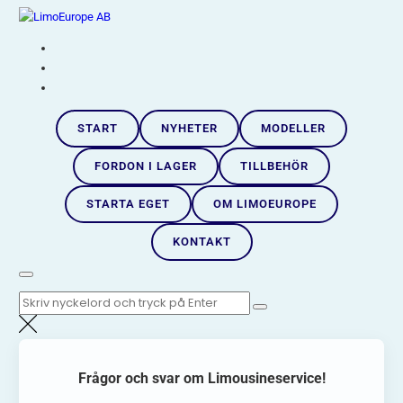
Hoppa
LimoEurope AB
till
Skandinaviens största limousineimportör |
innehåll
START
NYHETER
MODELLER
FORDON I LAGER
TILLBEHÖR
STARTA EGET
OM LIMOEUROPE
KONTAKT
Sök
efter:
Frågor och svar om Limousineservice!