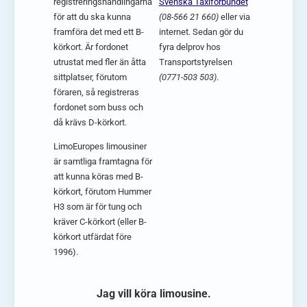
registreringshandlingarna
Svenska Taxiförbundet
för att du ska kunna
(08-566 21 660)
eller via
framföra det med ett B-
internet. Sedan gör du
körkort. Är fordonet
fyra delprov hos
utrustat med fler än åtta
Transportstyrelsen
sittplatser, förutom
(0771-503 503)
.
föraren, så registreras
fordonet som buss och
då krävs D-körkort.
LimoEuropes limousiner
är samtliga framtagna för
att kunna köras med B-
körkort, förutom Hummer
H3 som är för tung och
kräver C-körkort (eller B-
körkort utfärdat före
1996).
Jag vill köra limousine.