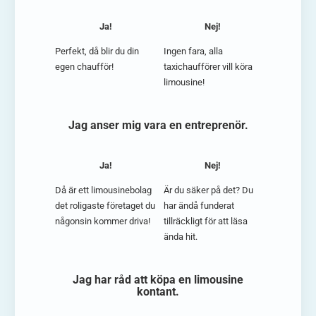
Ja!
Nej!
Perfekt, då blir du din
Ingen fara, alla
egen chaufför!
taxichaufförer vill köra
limousine!
Jag anser mig vara en entreprenör.
Ja!
Nej!
Då är ett limousinebolag
Är du säker på det? Du
det roligaste företaget du
har ändå funderat
någonsin kommer driva!
tillräckligt för att läsa
ända hit.
Jag har råd att köpa en limousine
kontant.