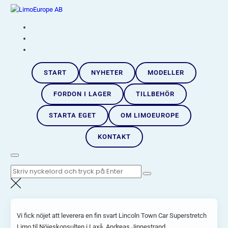
Hoppa
LimoEurope AB
till
Skandinaviens största limousineimportör |
innehåll
START
NYHETER
MODELLER
FORDON I LAGER
TILLBEHÖR
STARTA EGET
OM LIMOEUROPE
KONTAKT
Sök
efter:
Vi fick nöjet att leverera en fin svart Lincoln Town Car Superstretch
Limo til Nöjeskonsulten i Laxå, Andreas Jinnestrand.