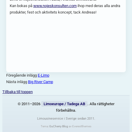
Kan bokas på
www.nojeskonsulten.com
ihop med deras alla andra
produkter, fest och aktivitets koncept, tack Andreas!
Föregående inlägg
E-Limo
Nästa inlägg
Big River Camp
Tillbaka till toppen
© 2011–2026
Limoeurope / Tadega AB
. Alla rättigheter
förbehållna.
Limousineservice i Sverige sedan 2011.
Tema:
GuCherry Blog
av Everestthemes