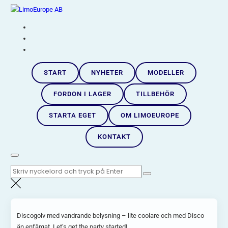
Hoppa
LimoEurope AB
till
Skandinaviens största limousineimportör |
innehåll
START
NYHETER
MODELLER
FORDON I LAGER
TILLBEHÖR
STARTA EGET
OM LIMOEUROPE
KONTAKT
Sök
efter:
Discogolv med vandrande belysning – lite coolare och med Disco
än enfärgat. Let’s get the party started!