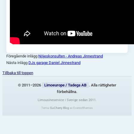
Föregående inlägg
Nöjeskonsulten - Andreas Jinnestrand
Nästa inlägg
DJs garage Daniel Jinnestrand
Tillbaka till toppen
© 2011–2026
Limoeurope / Tadega AB
. Alla rättigheter
förbehållna.
Limousineservice i Sverige sedan 2011.
Tema:
GuCherry Blog
av Everestthemes