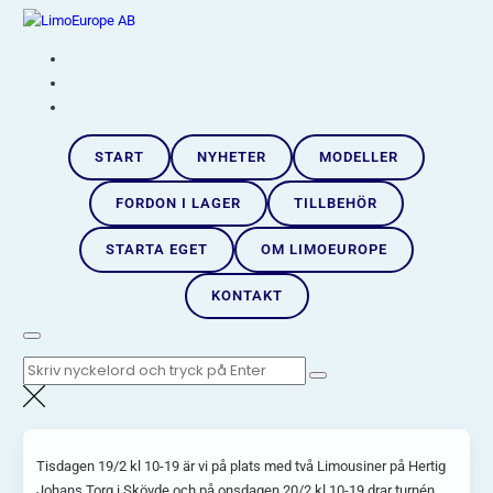
Hoppa
LimoEurope AB
till
Skandinaviens största limousineimportör |
innehåll
START
NYHETER
MODELLER
FORDON I LAGER
TILLBEHÖR
STARTA EGET
OM LIMOEUROPE
KONTAKT
Sök
efter:
Tisdagen 19/2 kl 10-19 är vi på plats med två Limousiner på Hertig
Johans Torg i Skövde och på onsdagen 20/2 kl 10-19 drar turnén