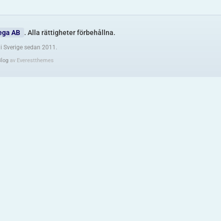
ega AB
. Alla rättigheter förbehållna.
i Sverige sedan 2011.
Blog
av Everestthemes