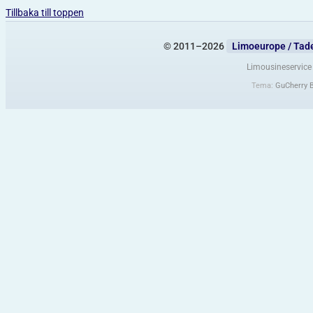
Tillbaka till toppen
© 2011–2026
Limoeurope / Tad
Limousineservice 
Tema:
GuCherry 