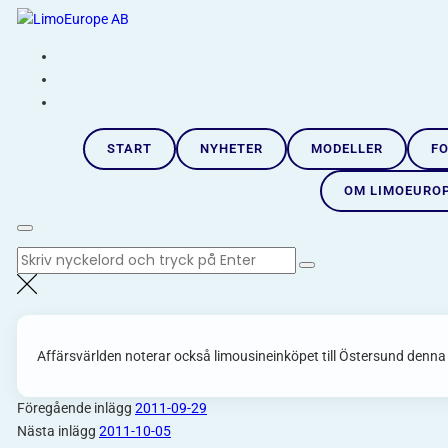
Hoppa
LimoEurope AB
till
Skandinaviens största limousineimportör |
innehåll
START
NYHETER
MODELLER
FO
OM LIMOEURO
Sök
efter:
Affärsvärlden noterar också limousineinköpet till Östersund denna
Föregående inlägg
2011-09-29
Nästa inlägg
2011-10-05