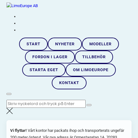
Hoppa
LimoEurope AB
till
Skandinaviens största limousineimportör |
innehåll
START
NYHETER
MODELLER
FORDON I LAGER
TILLBEHÖR
STARTA EGET
OM LIMOEUROPE
KONTAKT
Sök
efter:
Vi flyttar!
Vårt kontor har packats ihop och transporterats ungefär
200 meter österut. Vår nya adress är Ormestagatan 1A, 70283