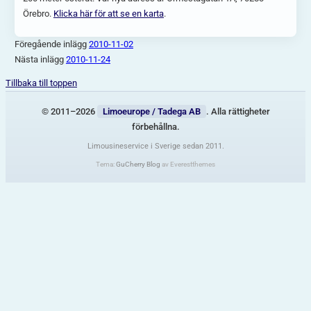
Örebro.
Klicka här för att se en karta
.
Föregående inlägg
2010-11-02
Nästa inlägg
2010-11-24
Tillbaka till toppen
© 2011–2026
Limoeurope / Tadega AB
. Alla rättigheter
förbehållna.
Limousineservice i Sverige sedan 2011.
Tema:
GuCherry Blog
av Everestthemes