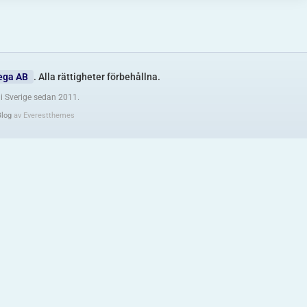
ega AB
. Alla rättigheter förbehållna.
i Sverige sedan 2011.
Blog
av Everestthemes