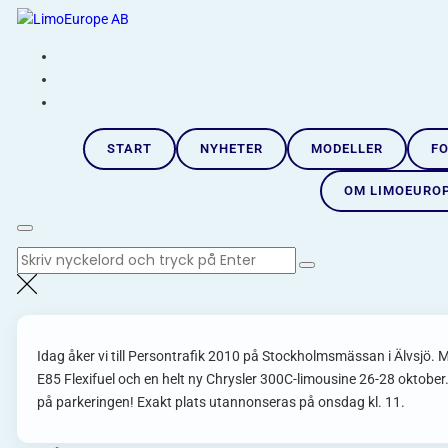
Hoppa
LimoEurope AB
till
Skandinaviens största limousineimportör |
innehåll
START
NYHETER
MODELLER
FO
OM LIMOEURO
Sök
efter:
Idag åker vi till Persontrafik 2010 på Stockholmsmässan i Älvsjö. M
E85 Flexifuel och en helt ny Chrysler 300C-limousine 26-28 oktober.
på parkeringen! Exakt plats utannonseras på onsdag kl. 11.